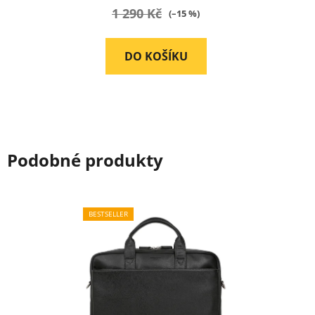
je
1 290 Kč
(–15 %)
5,0
z
DO KOŠÍKU
5
hvězdiček.
Podobné produkty
BESTSELLER