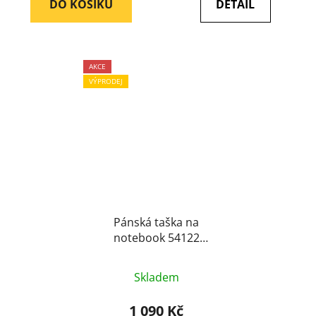
DO KOŠÍKU
DETAIL
5
hvězdiček.
AKCE
VÝPRODEJ
Pánská taška na
notebook 54122
modrá
Průměrné
Skladem
hodnocení
produktu
1 090 Kč