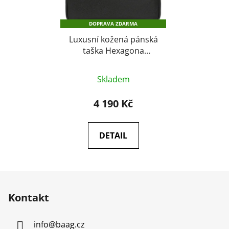
DOPRAVA ZDARMA
Luxusní kožená pánská
taška Hexagona
462544 černá
Průměrné
Skladem
hodnocení
produktu
4 190 Kč
je
4,8
DETAIL
z
5
hvězdiček.
Z
á
Kontakt
p
a
info
@
baag.cz