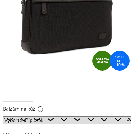
2 890
DOPRAVA
KČ
ZDARMA
–10 %
Balzám na kůži
?