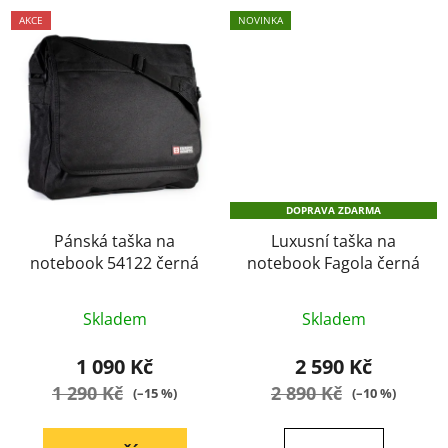
AKCE
NOVINKA
DOPRAVA ZDARMA
Pánská taška na
Luxusní taška na
notebook 54122 černá
notebook Fagola černá
Průměrné
Skladem
Skladem
hodnocení
produktu
1 090 Kč
2 590 Kč
je
1 290 Kč
2 890 Kč
(–15 %)
(–10 %)
5,0
z