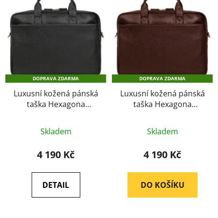
DOPRAVA ZDARMA
DOPRAVA ZDARMA
Luxusní kožená pánská
Luxusní kožená pánská
taška Hexagona
taška Hexagona
462544 černá
462544 hnědá
Průměrné
Skladem
Skladem
hodnocení
produktu
4 190 Kč
4 190 Kč
je
4,8
DETAIL
DO KOŠÍKU
z
5
hvězdiček.