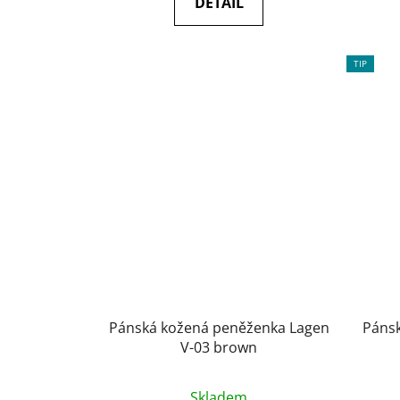
DETAIL
5
hvězdiček.
TIP
Pánská kožená peněženka Lagen
Páns
V-03 brown
Průměrné
Skladem