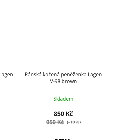
Lagen
Pánská kožená peněženka Lagen
V-98 brown
Průměrné
Skladem
hodnocení
produktu
850 Kč
je
950 Kč
(–10 %)
4,9
z