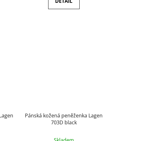
DETAIL
5
hvězdiček.
Lagen
Pánská kožená peněženka Lagen
703D black
Průměrné
Skladem