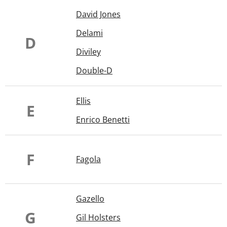
David Jones
Delami
D
Diviley
Double-D
Ellis
E
Enrico Benetti
F
Fagola
Gazello
G
Gil Holsters