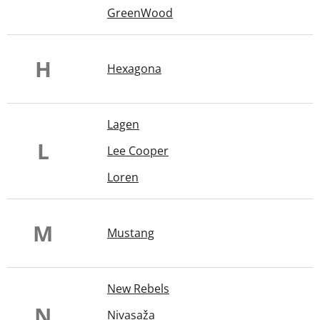
GreenWood
H
Hexagona
Lagen
L
Lee Cooper
Loren
M
Mustang
New Rebels
N
Nivasaža