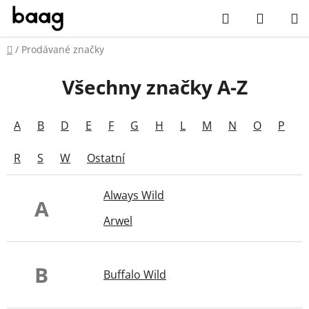
Přejít
Hledat
NÁKUP
na
obsah
KOŠÍK
Domů
/
Prodávané značky
Všechny značky A-Z
A
B
D
E
F
G
H
L
M
N
O
P
R
S
W
Ostatní
Always Wild
A
Arwel
B
Buffalo Wild