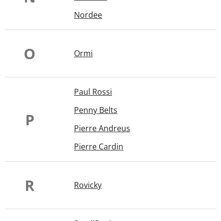
Nordee
O
Ormi
Paul Rossi
Penny Belts
P
Pierre Andreus
Pierre Cardin
R
Rovicky