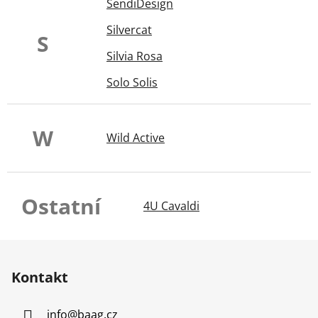
SendiDesign
Silvercat
S
Silvia Rosa
Solo Solis
W
Wild Active
Ostatní
4U Cavaldi
Z
á
Kontakt
p
a
info
@
baag.cz