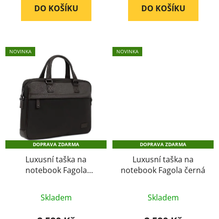
DO KOŠÍKU
DO KOŠÍKU
5
5
hvězdiček.
hvězdiček.
NOVINKA
NOVINKA
DOPRAVA ZDARMA
DOPRAVA ZDARMA
Luxusní taška na
Luxusní taška na
notebook Fagola
notebook Fagola černá
hnědá
Skladem
Skladem