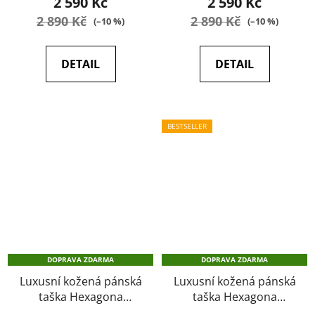
2 590 Kč
2 590 Kč
2 890 Kč
2 890 Kč
(–10 %)
(–10 %)
DETAIL
DETAIL
BESTSELLER
DOPRAVA ZDARMA
DOPRAVA ZDARMA
Luxusní kožená pánská
Luxusní kožená pánská
taška Hexagona
taška Hexagona
462544 hnědá
462544 černá