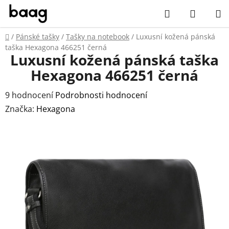
Přejít
Hledat
NÁKUP
na
obsah
KOŠÍK
Domů
/
Pánské tašky
/
Tašky na notebook
/
Luxusní kožená pánská
taška Hexagona 466251 černá
Luxusní kožená pánská taška
Hexagona 466251 černá
Průměrné
9 hodnocení
Podrobnosti hodnocení
hodnocení
Značka:
Hexagona
produktu
je
5,0
z
5
hvězdiček.