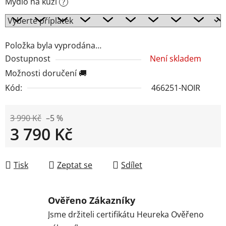
Mýdlo na kůži
?
Položka byla vyprodána…
Dostupnost
Není skladem
Možnosti doručení 🚚
Kód:
466251-NOIR
3 990 Kč
–5 %
3 790 Kč
Měrná cena:
Tisk
Zeptat se
Sdílet
Ověřeno Zákazníky
Jsme držiteli certifikátu Heureka Ověřeno