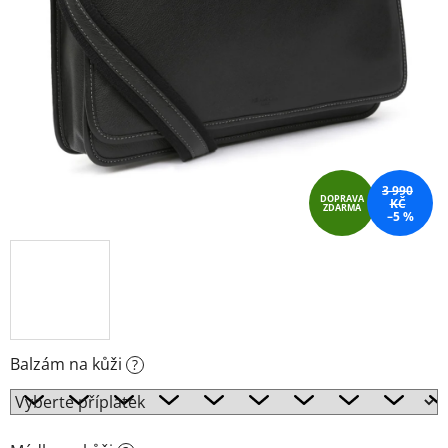
3 990
DOPRAVA
KČ
ZDARMA
–5 %
Balzám na kůži
?