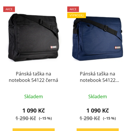
AKCE
AKCE
VÝPRODEJ
Pánská taška na
Pánská taška na
notebook 54122 černá
notebook 54122
modrá
Průměrné
Průměrné
Skladem
Skladem
hodnocení
hodnocení
produktu
produktu
1 090 Kč
1 090 Kč
je
je
1 290 Kč
1 290 Kč
(–15 %)
(–15 %)
5,0
5,0
z
z