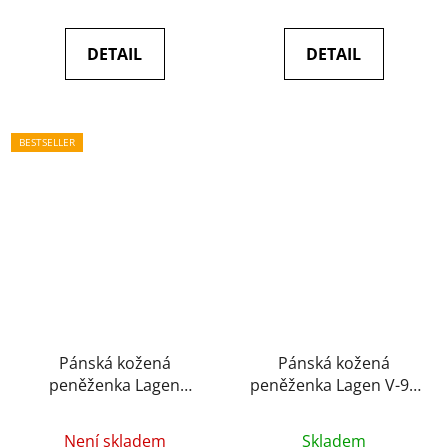
5,0
5,0
z
z
DETAIL
DETAIL
5
5
hvězdiček.
hvězdiček.
BESTSELLER
Pánská kožená
Pánská kožená
peněženka Lagen
peněženka Lagen V-98
LG7655 black
brown
Průměrné
Průměrné
Není skladem
Skladem