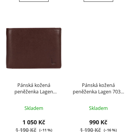
hvězdiček.
hvězdiček.
Pánská kožená
Pánská kožená
peněženka Lagen
peněženka Lagen 703D
LG7647 brown
black
Průměrné
Průměrné
Skladem
Skladem
hodnocení
hodnocení
produktu
produktu
1 050 Kč
990 Kč
je
je
1 190 Kč
1 190 Kč
(–11 %)
(–16 %)