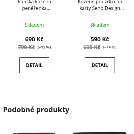
Pánská kožená
Kožené pouzdro na
peněženka
karty SendiDesign
SendiDesign Kruel
Carte Brown
Průměrné
Průměrné
černá
Skladem
Skladem
hodnocení
hodnocení
produktu
produktu
690 Kč
590 Kč
je
je
790 Kč
690 Kč
(–12 %)
(–14 %)
5,0
5,0
z
z
DETAIL
DETAIL
5
5
hvězdiček.
hvězdiček.
Podobné produkty