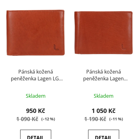
Pánská kožená
Pánská kožená
peněženka Lagen LG-
peněženka Lagen
7648 cognac
LG7647 cognac
Průměrné
Průměrné
Skladem
Skladem
hodnocení
hodnocení
produktu
produktu
950 Kč
1 050 Kč
je
je
1 090 Kč
1 190 Kč
(–12 %)
(–11 %)
5,0
5,0
z
z
DETAIL
DETAIL