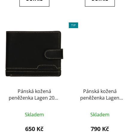
5
5
hvězdiček.
hvězdiček.
TIP
Pánská kožená
Pánská kožená
peněženka Lagen 2004
peněženka Lagen
black
511451 brown
Průměrné
Průměrné
Skladem
Skladem
hodnocení
hodnocení
produktu
produktu
650 Kč
790 Kč
je
je