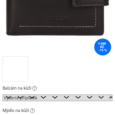
1 290
KČ
–15 %
Balzám na kůži
?
Mýdlo na kůži
?