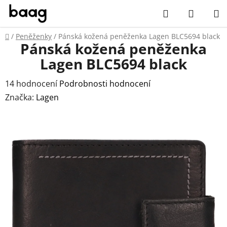
Přejít
Hledat
NÁKUP
na
obsah
KOŠÍK
Domů
/
Peněženky
/
Pánská kožená peněženka Lagen BLC5694 black
Pánská kožená peněženka
Lagen BLC5694 black
Průměrné
14 hodnocení
Podrobnosti hodnocení
hodnocení
Značka:
Lagen
produktu
je
5,0
z
5
hvězdiček.