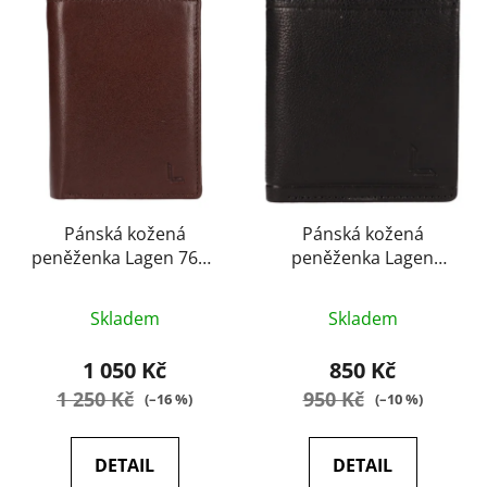
Pánská kožená
Pánská kožená
peněženka Lagen 7646
peněženka Lagen
dark brown
26024D black
Průměrné
Průměrné
Skladem
Skladem
hodnocení
hodnocení
produktu
produktu
1 050 Kč
850 Kč
je
je
1 250 Kč
950 Kč
(–16 %)
(–10 %)
5,0
5,0
z
z
DETAIL
DETAIL
5
5