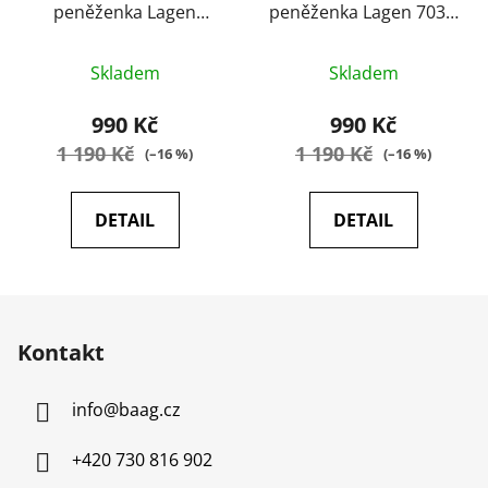
peněženka Lagen
peněženka Lagen 703D
LG2111 brown
cognac
Průměrné
Průměrné
Skladem
Skladem
hodnocení
hodnocení
produktu
produktu
990 Kč
990 Kč
je
je
1 190 Kč
1 190 Kč
(–16 %)
(–16 %)
5,0
5,0
z
z
DETAIL
DETAIL
5
5
hvězdiček.
hvězdiček.
Z
á
Kontakt
p
a
info
@
baag.cz
t
í
+420 730 816 902