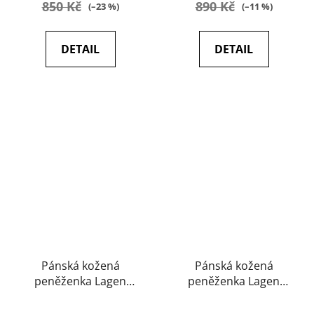
850 Kč
890 Kč
(–23 %)
(–11 %)
4,9
5,0
z
z
DETAIL
DETAIL
5
5
hvězdiček.
hvězdiček.
Pánská kožená
Pánská kožená
peněženka Lagen
peněženka Lagen
26024D cognac
LG2111 cognac
Průměrné
Průměrné