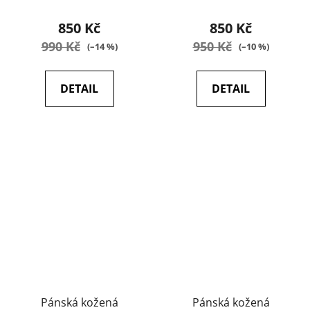
hodnocení
hodnocení
produktu
produktu
850 Kč
850 Kč
je
je
990 Kč
950 Kč
(–14 %)
(–10 %)
4,9
4,9
z
z
DETAIL
DETAIL
5
5
hvězdiček.
hvězdiček.
Pánská kožená
Pánská kožená