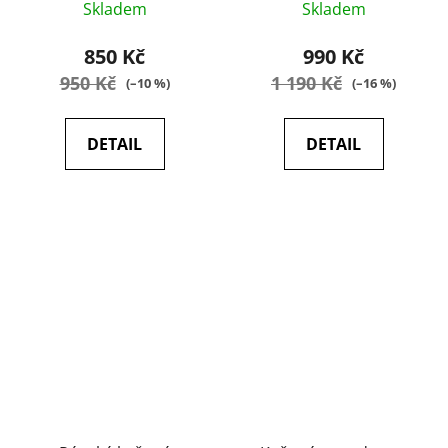
Skladem
Skladem
hodnocení
hodnocení
produktu
produktu
850 Kč
990 Kč
je
je
950 Kč
1 190 Kč
(–10 %)
(–16 %)
5,0
5,0
z
z
DETAIL
DETAIL
5
5
hvězdiček.
hvězdiček.