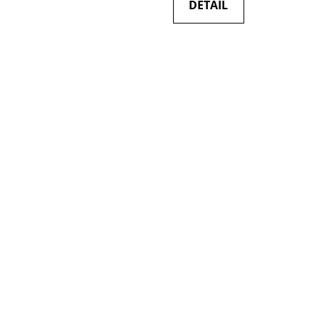
DETAIL
5
hvězdiček.