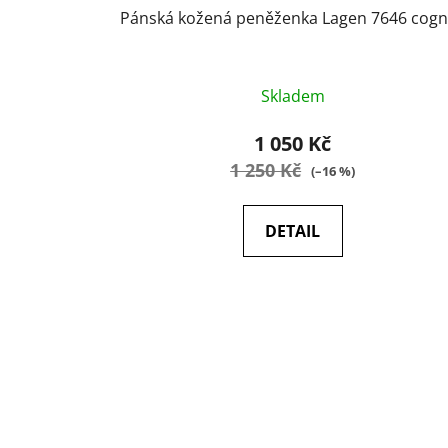
Pánská kožená peněženka Lagen 7646 cog
Průměrné
Skladem
hodnocení
produktu
1 050 Kč
je
1 250 Kč
(–16 %)
5,0
z
DETAIL
5
hvězdiček.