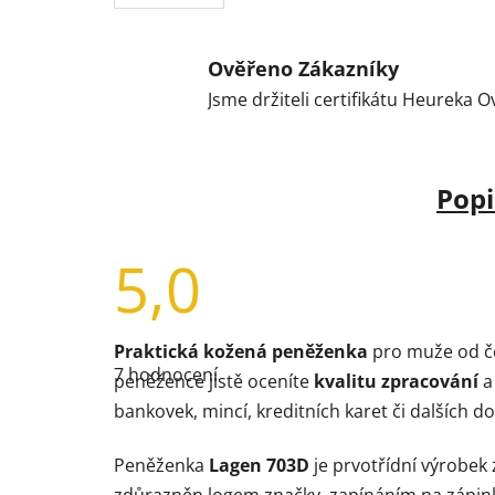
Ověřeno Zákazníky
Jsme držiteli certifikátu Heureka 
Popi
5,0
Průměrné
Praktická kožená peněženka
pro muže od č
hodnocení
7 hodnocení
produktu
peněžence jistě oceníte
kvalitu zpracování
a
je
bankovek, mincí, kreditních karet či dalších d
5,0
z
5
Peněženka
Lagen 703D
je prvotřídní výrobek
hvězdiček.
zdůrazněn logem značky, zapínáním na zápin