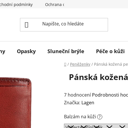
chodní podmínky
Ochrana osobních údajů
Odstoupení
hy
Opasky
Sluneční brýle
Péče o kůži
Domů
/
Peněženky
/
Pánská kožená p
Pánská kožená
Průměrné
7 hodnocení
Podrobnosti ho
hodnocení
Značka:
Lagen
produktu
Balzám na kůži
?
je
5,0