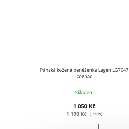
Pánská kožená peněženka Lagen LG7647
cognac
Průměrné
Skladem
hodnocení
produktu
1 050 Kč
je
1 190 Kč
(–11 %)
5,0
z