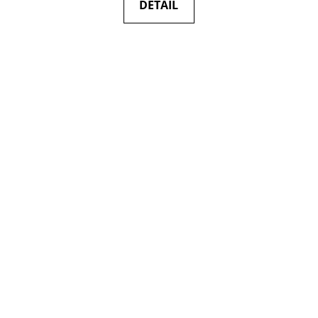
DETAIL
5
hvězdiček.