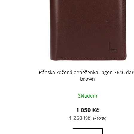
Pánská kožená peněženka Lagen 7646 dar
brown
Průměrné
Skladem
hodnocení
produktu
1 050 Kč
je
1 250 Kč
(–16 %)
5,0
z