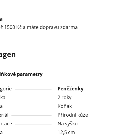
a
ež 1500 Kč a máte dopravu zdarma
agen
lňkové parametry
gorie
Peněženky
uka
2 roky
va
Koňak
riál
Přírodní kůže
ntace
Na výšku
ka
12,5 cm