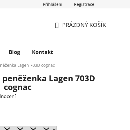
Přihlášení
Registrace
 od smlouvy
Reklamace
Kontakt
PRÁZDNÝ KOŠÍK
NÁKUPNÍ
KOŠÍK
Blog
Kontakt
eněženka Lagen 703D cognac
 peněženka Lagen 703D
cognac
dnocení