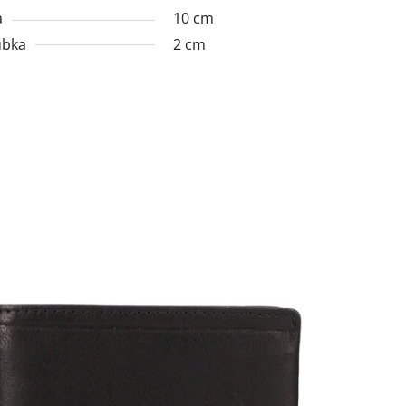
a
10 cm
ubka
2 cm