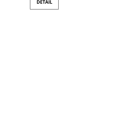
DETAIL
5
hvězdiček.