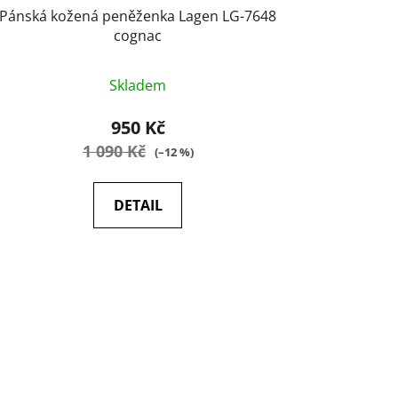
Pánská kožená peněženka Lagen LG-7648
cognac
Průměrné
Skladem
hodnocení
produktu
950 Kč
je
1 090 Kč
(–12 %)
5,0
z
DETAIL
5
hvězdiček.