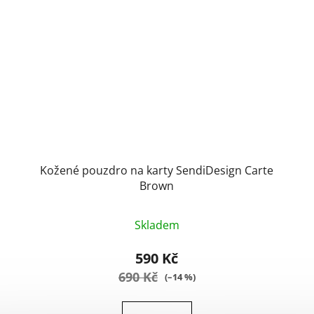
Kožené pouzdro na karty SendiDesign Carte
Brown
Průměrné
Skladem
hodnocení
produktu
590 Kč
je
690 Kč
(–14 %)
5,0
z