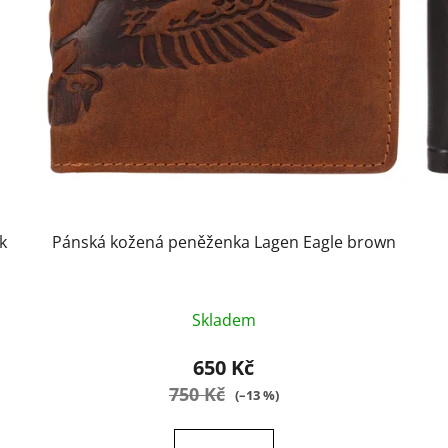
k
Pánská kožená peněženka Lagen Eagle brown
Průměrné
Skladem
hodnocení
produktu
650 Kč
je
750 Kč
(–13 %)
4,9
z