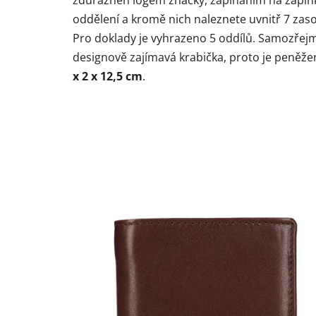
oddělení a kromě nich naleznete uvnitř 7 zaso
Pro doklady je vyhrazeno 5 oddílů. Samozřejm
designově zajímavá krabička, proto je peněžen
x 2 x 12,5 cm
.