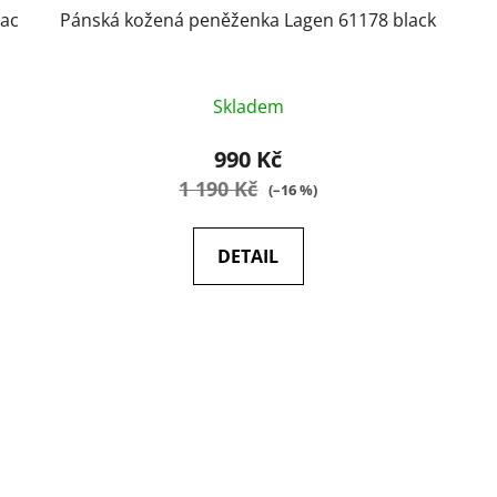
nac
Pánská kožená peněženka Lagen 61178 black
Průměrné
Skladem
hodnocení
produktu
990 Kč
je
1 190 Kč
(–16 %)
5,0
z
DETAIL
5
hvězdiček.