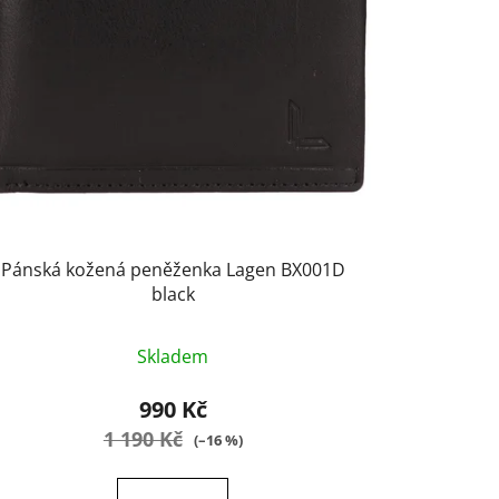
Pánská kožená peněženka Lagen BX001D
black
Průměrné
Skladem
hodnocení
produktu
990 Kč
je
1 190 Kč
(–16 %)
4,9
z