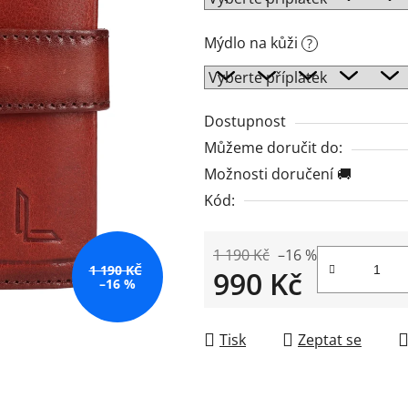
z
5
Mýdlo na kůži
?
hvězdiček.
Dostupnost
Můžeme doručit do:
Možnosti doručení 🚚
Kód:
1 190 Kč
–16 %
1 190 KČ
990 Kč
–16 %
Měrná cena:
Tisk
Zeptat se