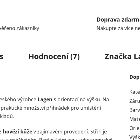
Doprava zdarm
Ověřeno zákazníky
Nakupte za více n
s
Hodnocení (7)
Značka
L
Dop
Kate
eského výrobce
Lagen
s orientací na výšku. Na
Zár
 praktické množství přihrádek pro umístění
Bar
okladů.
Mate
Orie
 z
hovězí kůže
v zajímavém provedení. Střih je
Výš
ku a prošíváním. Bankovkám jsou vyhrazeny dvě