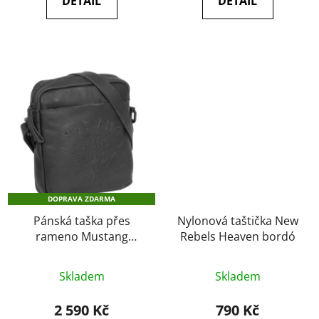
DETAIL
DETAIL
5
5
hvězdiček.
hvězdiček.
DOPRAVA ZDARMA
Pánská taška přes
Nylonová taštička New
rameno Mustang
Rebels Heaven bordó
Eddie black
Průměrné
Skladem
Skladem
hodnocení
produktu
2 590 Kč
790 Kč