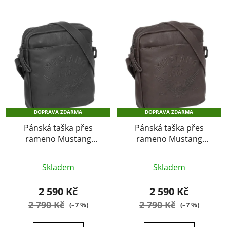
DOPRAVA ZDARMA
DOPRAVA ZDARMA
Pánská taška přes
Pánská taška přes
rameno Mustang
rameno Mustang
Eddie black
Eddie brown
Průměrné
Průměrné
Skladem
Skladem
hodnocení
hodnocení
produktu
produktu
2 590 Kč
2 590 Kč
je
je
2 790 Kč
2 790 Kč
(–7 %)
(–7 %)
5,0
5,0
z
z