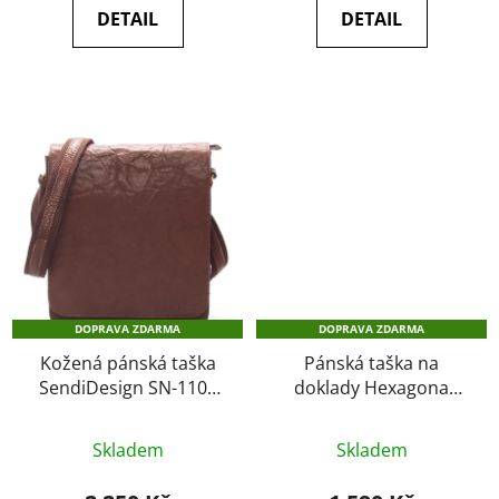
DETAIL
DETAIL
5
5
hvězdiček.
hvězdiček.
DOPRAVA ZDARMA
DOPRAVA ZDARMA
Kožená pánská taška
Pánská taška na
SendiDesign SN-1102
doklady Hexagona
hnědá
299176 černá
Průměrné
Průměrné
Skladem
Skladem
hodnocení
hodnocení
produktu
produktu