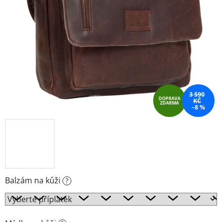
3 590
DOPRAVA
KČ
ZDARMA
–8 %
Balzám na kůži
?