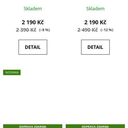
Průměrné
Průměrné
Skladem
Skladem
hodnocení
hodnocení
produktu
produktu
2 190 Kč
2 190 Kč
je
je
2 390 Kč
2 490 Kč
(–8 %)
(–12 %)
5,0
5,0
z
z
DETAIL
DETAIL
5
5
hvězdiček.
hvězdiček.
NOVINKA
DOPRAVA ZDARMA
DOPRAVA ZDARMA