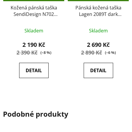
Kožená pánská taška
Pánská kožená taška
SendiDesign N702
Lagen 2089T dark
černá
brown
Průměrné
Průměrné
Skladem
Skladem
hodnocení
hodnocení
produktu
produktu
2 190 Kč
2 690 Kč
je
je
2 390 Kč
2 890 Kč
(–8 %)
(–6 %)
5,0
5,0
z
z
DETAIL
DETAIL
5
5
hvězdiček.
hvězdiček.
Podobné produkty