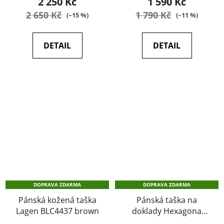
2 250 Kč
1 590 Kč
je
je
2 650 Kč
1 790 Kč
(–15 %)
(–11 %)
5,0
4,8
z
z
DETAIL
DETAIL
5
5
hvězdiček.
hvězdiček.
DOPRAVA ZDARMA
DOPRAVA ZDARMA
Pánská kožená taška
Pánská taška na
Lagen BLC4437 brown
doklady Hexagona
463993 černá