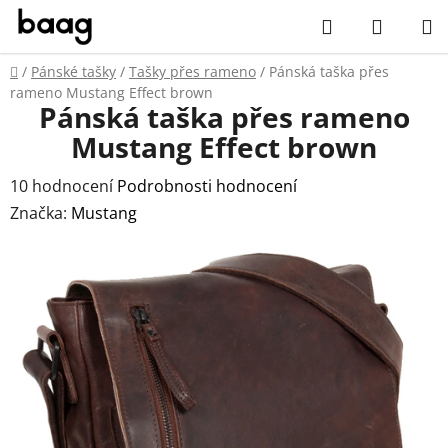
Přejít
Hledat
NÁKUP
na
obsah
KOŠÍK
Domů
/
Pánské tašky
/
Tašky přes rameno
/
Pánská taška přes
rameno Mustang Effect brown
Pánská taška přes rameno
Mustang Effect brown
Průměrné
10 hodnocení
Podrobnosti hodnocení
hodnocení
Značka:
Mustang
produktu
je
5,0
z
5
hvězdiček.