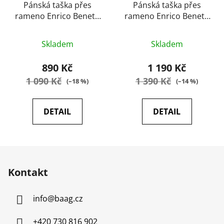
Pánská taška přes
Pánská taška přes
rameno Enrico Benetti
rameno Enrico Benetti
Romein černá
66619 black
Průměrné
Průměrné
Skladem
Skladem
hodnocení
hodnocení
produktu
produktu
890 Kč
1 190 Kč
je
je
1 090 Kč
1 390 Kč
(–18 %)
(–14 %)
5,0
4,8
z
z
DETAIL
DETAIL
5
5
hvězdiček.
hvězdiček.
Z
á
Kontakt
p
a
info
@
baag.cz
t
í
+420 730 816 902