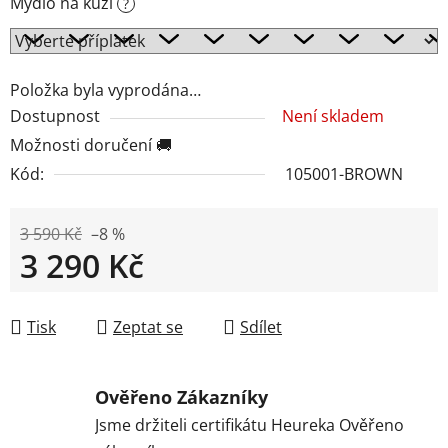
Mýdlo na kůži
?
Položka byla vyprodána…
Dostupnost
Není skladem
Možnosti doručení 🚚
Kód:
105001-BROWN
3 590 Kč
–8 %
3 290 Kč
Měrná cena:
Tisk
Zeptat se
Sdílet
Ověřeno Zákazníky
Jsme držiteli certifikátu Heureka Ověřeno