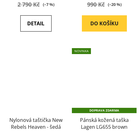
je
2 790 Kč
990 Kč
(–7 %)
(–20 %)
5,0
z
DETAIL
DO KOŠÍKU
5
hvězdiček.
NOVINKA
DOPRAVA ZDARMA
Nylonová taštička New
Pánská kožená taška
Rebels Heaven - šedá
Lagen LG655 brown