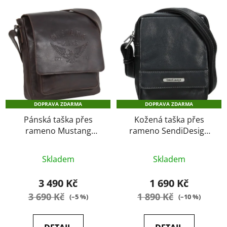
DOPRAVA ZDARMA
DOPRAVA ZDARMA
Pánská taška přes
Kožená taška přes
rameno Mustang
rameno SendiDesign
Adam brown
SD-100 Black
Průměrné
Průměrné
Skladem
Skladem
hodnocení
hodnocení
produktu
produktu
3 490 Kč
1 690 Kč
je
je
3 690 Kč
1 890 Kč
(–5 %)
(–10 %)
5,0
4,8
z
z