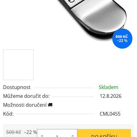
500 KČ
–22 %
Dostupnost
Skladem
Můžeme doručit do:
12.8.2026
Možnosti doručení 🚚
Kód:
CML0455
500 Kč
–22 %
DO KOŠÍKU