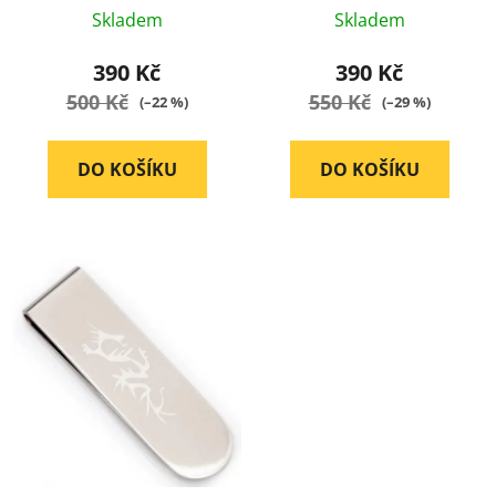
Průměrné
Průměrné
Skladem
Skladem
hodnocení
hodnocení
produktu
produktu
390 Kč
390 Kč
je
je
500 Kč
550 Kč
(–22 %)
(–29 %)
5,0
5,0
z
z
DO KOŠÍKU
DO KOŠÍKU
5
5
hvězdiček.
hvězdiček.