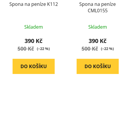
Spona na peníze K112
Spona na peníze
CML0155
Průměrné
Průměrné
Skladem
Skladem
hodnocení
hodnocení
produktu
produktu
390 Kč
390 Kč
je
je
500 Kč
500 Kč
(–22 %)
(–22 %)
5,0
5,0
z
z
DO KOŠÍKU
DO KOŠÍKU
5
5
hvězdiček.
hvězdiček.