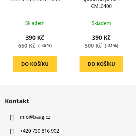
CML0400
Průměrné
Průměrné
Skladem
Skladem
hodnocení
hodnocení
produktu
produktu
390 Kč
390 Kč
je
je
650 Kč
500 Kč
(–40 %)
(–22 %)
5,0
5,0
z
z
DO KOŠÍKU
DO KOŠÍKU
5
5
hvězdiček.
hvězdiček.
Z
á
Kontakt
p
a
info
@
baag.cz
t
í
+420 730 816 902