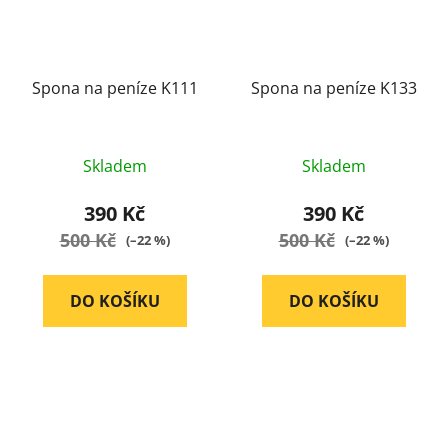
Spona na peníze K111
Spona na peníze K133
Průměrné
Průměrné
Skladem
Skladem
hodnocení
hodnocení
produktu
produktu
390 Kč
390 Kč
je
je
500 Kč
500 Kč
(–22 %)
(–22 %)
5,0
5,0
z
z
DO KOŠÍKU
DO KOŠÍKU
5
5
hvězdiček.
hvězdiček.