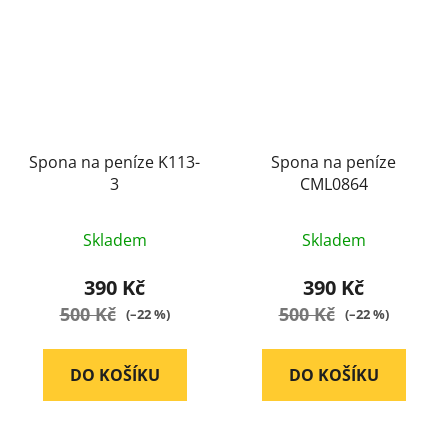
Spona na peníze K113-
Spona na peníze
3
CML0864
Průměrné
Průměrné
Skladem
Skladem
hodnocení
hodnocení
produktu
produktu
390 Kč
390 Kč
je
je
500 Kč
500 Kč
(–22 %)
(–22 %)
5,0
5,0
z
z
DO KOŠÍKU
DO KOŠÍKU
5
5
hvězdiček.
hvězdiček.