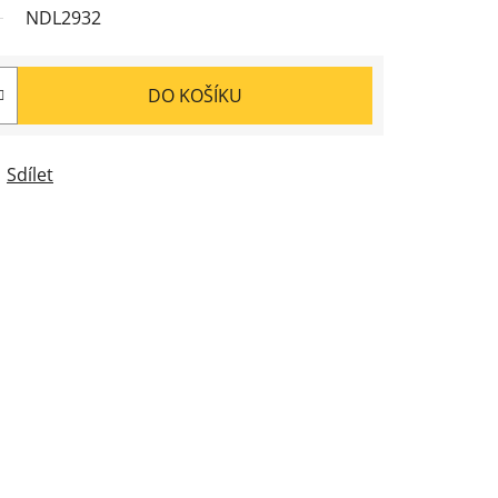
NDL2932
DO KOŠÍKU
Sdílet