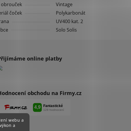
 obrouček
Vintage
riál čoček
Polykarbonát
rana
UV400 kat. 2
obce
Solo Solis
Přijímáme online platby
Hodnocení obchodu na Firmy.cz
žení webu a
 výkon a