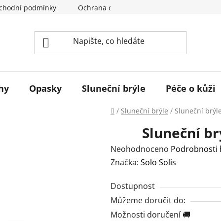
chodní podmínky
Ochrana osobních údajů
Odstoupení
hy
Opasky
Sluneční brýle
Péče o kůži
Domů
/
Sluneční brýle
/
Sluneční brýl
Sluneční b
Průměrné
Neohodnoceno
Podrobnosti
hodnocení
Značka:
Solo Solis
produktu
Dostupnost
je
Můžeme doručit do:
0,0
Možnosti doručení 🚚
z