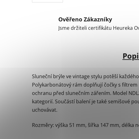
Ověřeno Zákazníky
Jsme držiteli certifikátu Heureka 
Popi
Sluneční brýle ve vintage stylu potěší každéh
Polykarbonátový rám doplňují čočky s filtrem U
ochranu před slunečním zářením. Model NDL
kategorií. Součástí balení je také semišové 
uchovávat.
Rozměry: výška 51 mm, šířka 147 mm, délka 