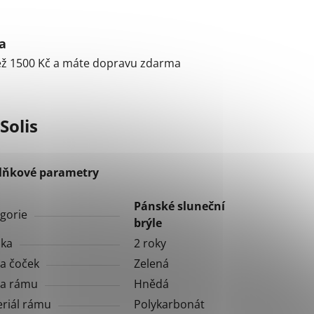
a
ež 1500 Kč a máte dopravu zdarma
Solis
lňkové parametry
Pánské sluneční
gorie
brýle
uka
2 roky
a čoček
Zelená
va rámu
Hnědá
riál rámu
Polykarbonát