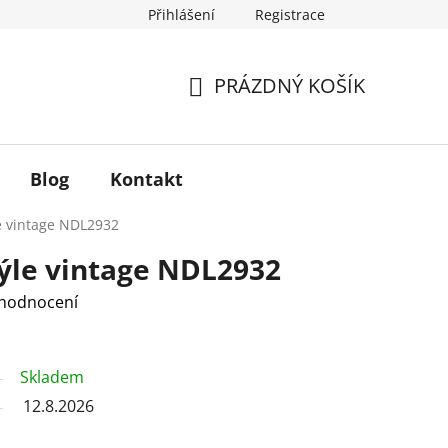
Přihlášení
Registrace
 od smlouvy
Reklamace
Kontakt
PRÁZDNÝ KOŠÍK
NÁKUPNÍ
KOŠÍK
Blog
Kontakt
e vintage NDL2932
rýle vintage NDL2932
 hodnocení
Skladem
12.8.2026