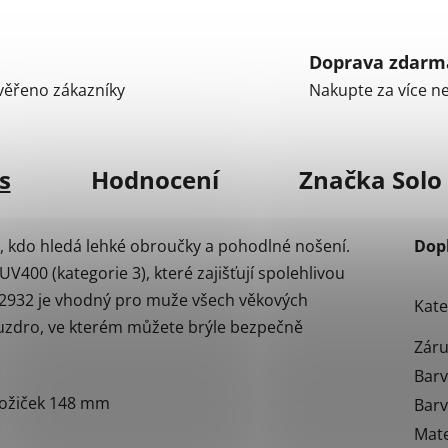
Doprava zdarm
Ověřeno zákazníky
Nakupte za více n
s
Hodnocení
Značka
Solo 
o, kdo hledá lehké obroučky a pohodlné nošení.
Dop
V400 (kategorie 3), které zajišťují spolehlivou
2932 je vhodný pro muže všech věkových
Kate
pouzdro, ve kterém můžete brýle bezpečně
Zár
Barv
nožiček 148 mm
Bar
Mate