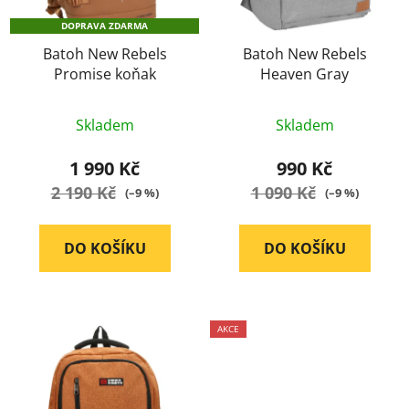
DOPRAVA ZDARMA
Batoh New Rebels
Batoh New Rebels
Promise koňak
Heaven Gray
Průměrné
Průměrné
Skladem
Skladem
hodnocení
hodnocení
produktu
produktu
1 990 Kč
990 Kč
je
je
2 190 Kč
1 090 Kč
(–9 %)
(–9 %)
5,0
5,0
z
z
DO KOŠÍKU
DO KOŠÍKU
5
5
hvězdiček.
hvězdiček.
AKCE