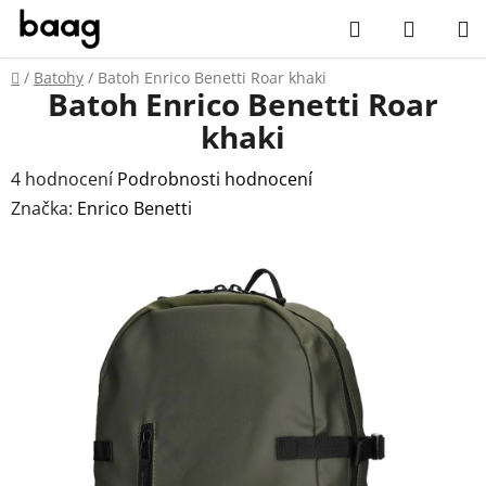
Přejít
Hledat
NÁKUP
na
obsah
KOŠÍK
Domů
/
Batohy
/
Batoh Enrico Benetti Roar khaki
Batoh Enrico Benetti Roar
khaki
Průměrné
4 hodnocení
Podrobnosti hodnocení
hodnocení
Značka:
Enrico Benetti
produktu
je
5,0
z
5
hvězdiček.