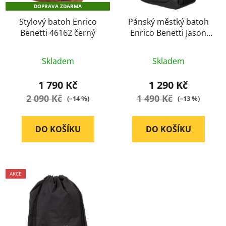
DOPRAVA ZDARMA
Stylový batoh Enrico
Pánský městký batoh
Benetti 46162 černý
Enrico Benetti Jason
black
Průměrné
Průměrné
Skladem
Skladem
hodnocení
hodnocení
produktu
produktu
1 790 Kč
1 290 Kč
je
je
2 090 Kč
1 490 Kč
(–14 %)
(–13 %)
5,0
5,0
z
z
DO KOŠÍKU
DO KOŠÍKU
5
5
hvězdiček.
hvězdiček.
AKCE