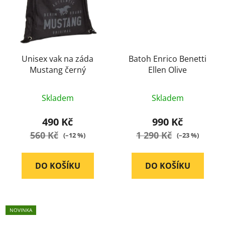
Unisex vak na záda
Batoh Enrico Benetti
Mustang černý
Ellen Olive
Průměrné
Průměrné
Skladem
Skladem
hodnocení
hodnocení
produktu
produktu
490 Kč
990 Kč
je
je
560 Kč
1 290 Kč
(–12 %)
(–23 %)
5,0
5,0
z
z
DO KOŠÍKU
DO KOŠÍKU
5
5
hvězdiček.
hvězdiček.
NOVINKA