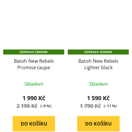
DOPRAVA ZDARMA
DOPRAVA ZDARMA
Batoh New Rebels
Batoh New Rebels
Promise taupe
Lighter black
Průměrné
Skladem
Skladem
hodnocení
produktu
1 990 Kč
1 590 Kč
je
2 190 Kč
1 790 Kč
(–9 %)
(–11 %)
5,0
z
DO KOŠÍKU
DO KOŠÍKU
5