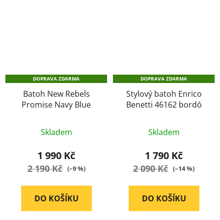
DOPRAVA ZDARMA
DOPRAVA ZDARMA
Batoh New Rebels
Stylový batoh Enrico
Promise Navy Blue
Benetti 46162 bordó
Průměrné
Skladem
Skladem
hodnocení
produktu
1 990 Kč
1 790 Kč
je
2 190 Kč
2 090 Kč
(–9 %)
(–14 %)
5,0
z
DO KOŠÍKU
DO KOŠÍKU
5
hvězdiček.