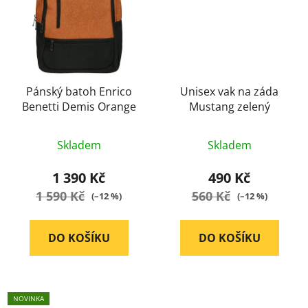
Pánský batoh Enrico
Unisex vak na záda
Benetti Demis Orange
Mustang zelený
Průměrné
Skladem
Skladem
hodnocení
produktu
1 390 Kč
490 Kč
je
1 590 Kč
560 Kč
(–12 %)
(–12 %)
5,0
z
DO KOŠÍKU
DO KOŠÍKU
5
hvězdiček.
NOVINKA