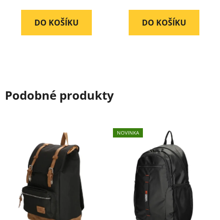
4,8
5,0
z
z
DO KOŠÍKU
DO KOŠÍKU
5
5
hvězdiček.
hvězdiček.
Podobné produkty
NOVINKA