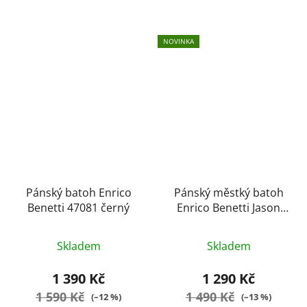
hvězdiček.
NOVINKA
Pánský batoh Enrico
Pánský městký batoh
Benetti 47081 černý
Enrico Benetti Jason
grey
Průměrné
Průměrné
Skladem
Skladem
hodnocení
hodnocení
produktu
produktu
1 390 Kč
1 290 Kč
je
je
1 590 Kč
1 490 Kč
(–12 %)
(–13 %)