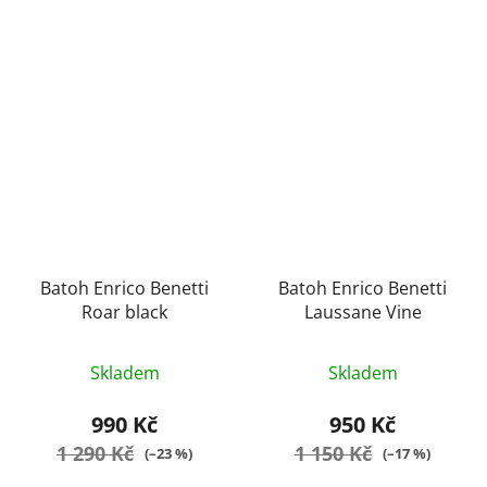
Batoh Enrico Benetti
Batoh Enrico Benetti
Roar black
Laussane Vine
Průměrné
Průměrné
Skladem
Skladem
hodnocení
hodnocení
produktu
produktu
990 Kč
950 Kč
je
je
1 290 Kč
1 150 Kč
(–23 %)
(–17 %)
5,0
5,0