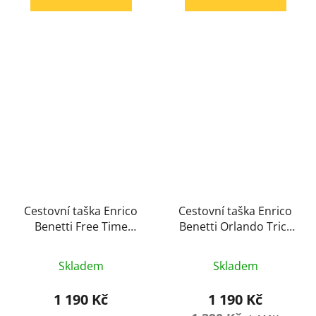
hvězdiček.
hvězdiček.
Cestovní taška Enrico
Cestovní taška Enrico
Benetti Free Time
Benetti Orlando Trick
modrá
modrá
Průměrné
Průměrné
Skladem
Skladem
hodnocení
hodnocení
produktu
produktu
1 190 Kč
1 190 Kč
je
je