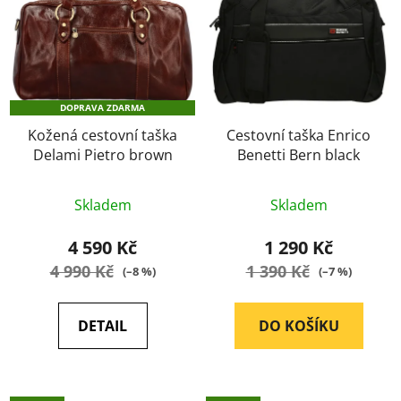
DOPRAVA ZDARMA
Kožená cestovní taška
Cestovní taška Enrico
Delami Pietro brown
Benetti Bern black
Průměrné
Průměrné
Skladem
Skladem
hodnocení
hodnocení
produktu
produktu
4 590 Kč
1 290 Kč
je
je
4 990 Kč
1 390 Kč
(–8 %)
(–7 %)
5,0
5,0
z
z
DETAIL
DO KOŠÍKU
5
5
hvězdiček.
hvězdiček.