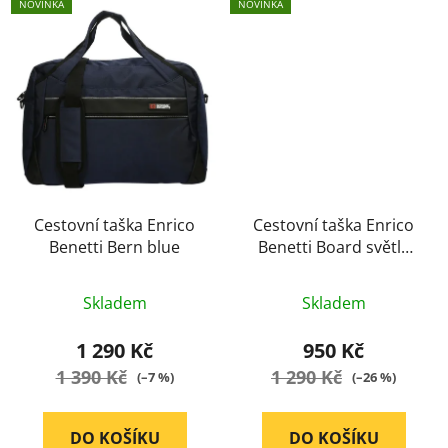
NOVINKA
NOVINKA
Cestovní taška Enrico
Cestovní taška Enrico
Benetti Bern blue
Benetti Board světle
šedá
Průměrné
Průměrné
Skladem
Skladem
hodnocení
hodnocení
produktu
produktu
1 290 Kč
950 Kč
je
je
1 390 Kč
1 290 Kč
(–7 %)
(–26 %)
5,0
5,0
z
z
DO KOŠÍKU
DO KOŠÍKU
5
5