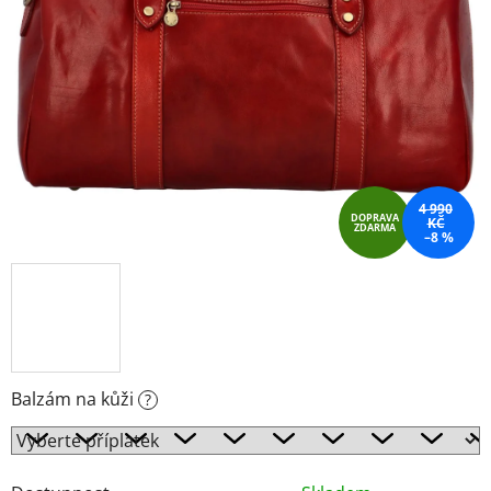
4 990
DOPRAVA
KČ
ZDARMA
–8 %
Balzám na kůži
?