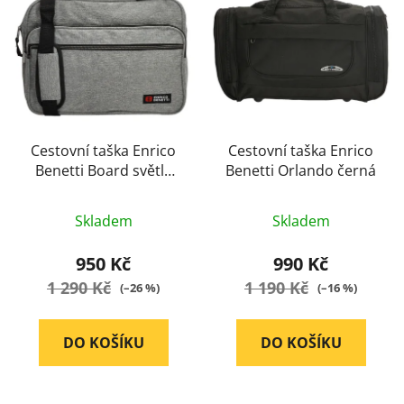
Cestovní taška Enrico
Cestovní taška Enrico
Benetti Board světle
Benetti Orlando černá
šedá
Průměrné
Průměrné
Skladem
Skladem
hodnocení
hodnocení
produktu
produktu
950 Kč
990 Kč
je
je
1 290 Kč
1 190 Kč
(–26 %)
(–16 %)
5,0
5,0
z
z
DO KOŠÍKU
DO KOŠÍKU
5
5
hvězdiček.
hvězdiček.