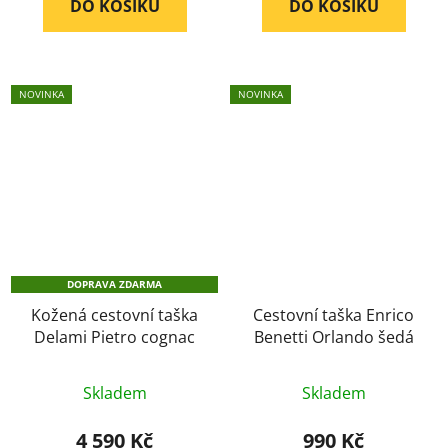
DO KOŠÍKU
DO KOŠÍKU
5
5
hvězdiček.
hvězdiček.
NOVINKA
NOVINKA
DOPRAVA ZDARMA
Kožená cestovní taška
Cestovní taška Enrico
Delami Pietro cognac
Benetti Orlando šedá
Průměrné
Skladem
Skladem
hodnocení
produktu
4 590 Kč
990 Kč