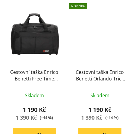
NOVINKA
Cestovní taška Enrico
Cestovní taška Enrico
Benetti Free Time
Benetti Orlando Trick
černá
šedá
Průměrné
Průměrné
Skladem
Skladem
hodnocení
hodnocení
produktu
produktu
1 190 Kč
1 190 Kč
je
je
1 390 Kč
1 390 Kč
(–14 %)
(–14 %)
5,0
5,0
z
z