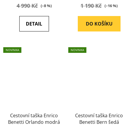
je
4 990 Kč
1 190 Kč
(–8 %)
(–16 %)
5,0
z
DETAIL
DO KOŠÍKU
5
hvězdiček.
NOVINKA
NOVINKA
Cestovní taška Enrico
Cestovní taška Enrico
Benetti Orlando modrá
Benetti Bern šedá