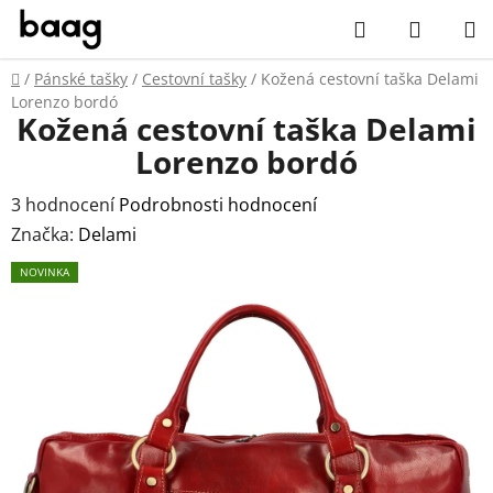
Přejít
Hledat
NÁKUP
na
obsah
KOŠÍK
Domů
/
Pánské tašky
/
Cestovní tašky
/
Kožená cestovní taška Delami
Lorenzo bordó
Kožená cestovní taška Delami
Lorenzo bordó
Průměrné
3 hodnocení
Podrobnosti hodnocení
hodnocení
Značka:
Delami
produktu
NOVINKA
je
5,0
z
5
hvězdiček.